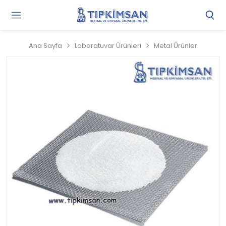
Gi
Y
/
Ana Sayfa
Laboratuvar Ürünleri
Metal Ürünler
Ü
O