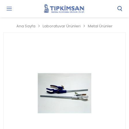
Gi
Y
/
Ana Sayfa
Laboratuvar Ürünleri
Metal Ürünler
Ü
O