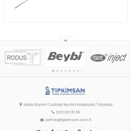
Molla Gürani Caddesi No:44 Fındıkzade / İstanbul
0212 621 15 05
admin@tipkimsan.com.tr