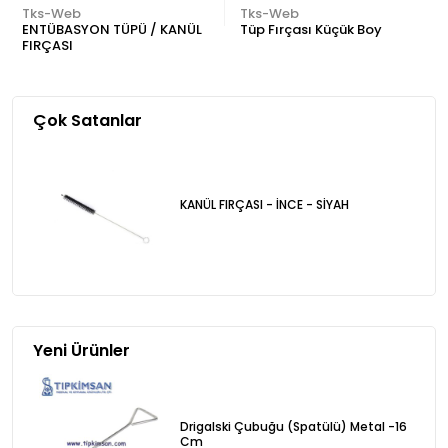
Tks-Web
Tks-Web
ENTÜBASYON TÜPÜ / KANÜL
Tüp Fırçası Küçük Boy
FIRÇASI
Çok Satanlar
KANÜL FIRÇASI - İNCE - SİYAH
Yeni Ürünler
Drigalski Çubuğu (Spatülü) Metal -16
Cm