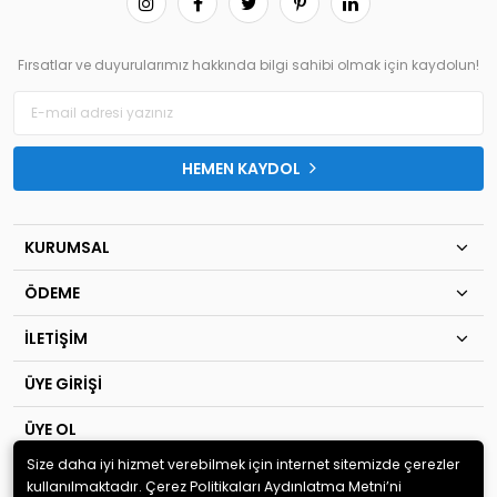
Fırsatlar ve duyurularımız hakkında bilgi sahibi olmak için kaydolun!
HEMEN KAYDOL
KURUMSAL
ÖDEME
İLETİŞİM
ÜYE GİRİŞİ
ÜYE OL
Size daha iyi hizmet verebilmek için internet sitemizde çerezler
© 2020
TIP KİM SAN Ltd.Şti
. Tüm hakları saklıdır.
kullanılmaktadır. Çerez Politikaları Aydınlatma Metni’ni