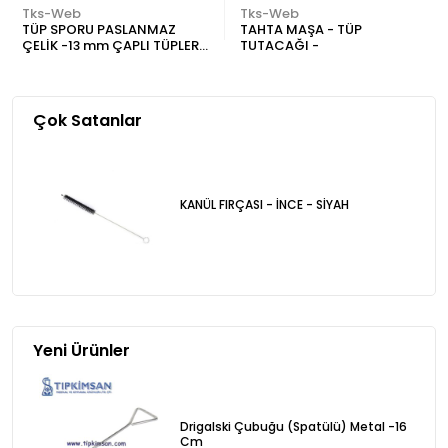
Tks-Web
Tks-Web
TÜP SPORU PASLANMAZ
TAHTA MAŞA - TÜP
ÇELİK -13 mm ÇAPLI TÜPLER
TUTACAĞI -
İÇİN 36 DELİKLİ
Çok Satanlar
KANÜL FIRÇASI - İNCE - SİYAH
Yeni Ürünler
Drigalski Çubuğu (Spatülü) Metal -16
Cm