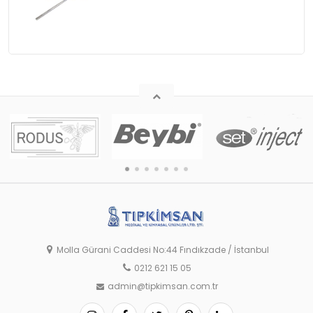
Molla Gürani Caddesi No:44 Fındıkzade / İstanbul
0212 621 15 05
admin@tipkimsan.com.tr