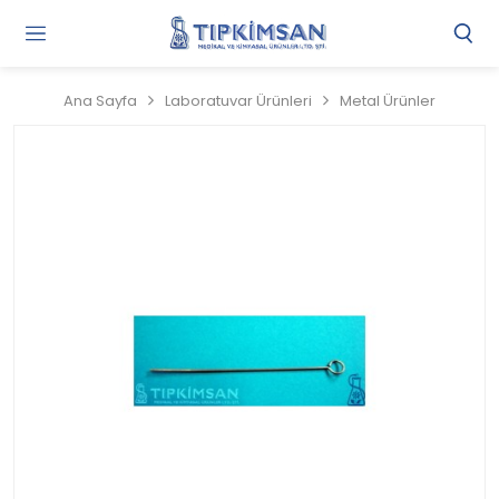
Gi
Y
/
Ana Sayfa
Laboratuvar Ürünleri
Metal Ürünler
Ü
O