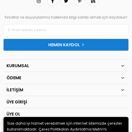
Fırsatlar ve duyurularımız hakkında bilgi sahibi olmak için kaydolun!
HEMEN KAYDOL
KURUMSAL
ÖDEME
İLETİŞİM
ÜYE GİRİŞİ
ÜYE OL
Size daha iyi hizmet verebilmek için internet sitemizde çerezler
© 2020
TIP KİM SAN Ltd.Şti
. Tüm hakları saklıdır.
kullanılmaktadır. Çerez Politikaları Aydınlatma Metni’ni