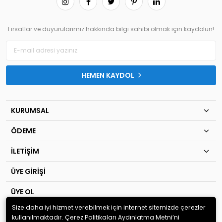
Fırsatlar ve duyurularımız hakkında bilgi sahibi olmak için kaydolun!
HEMEN KAYDOL
KURUMSAL
ÖDEME
İLETİŞİM
ÜYE GİRİŞİ
ÜYE OL
Size daha iyi hizmet verebilmek için internet sitemizde çerezler
© 2020
TIP KİM SAN Ltd.Şti
. Tüm hakları saklıdır.
kullanılmaktadır. Çerez Politikaları Aydınlatma Metni’ni