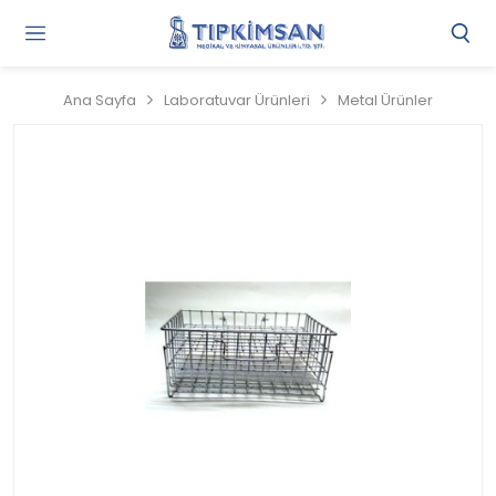
Gi
Y
/
Ana Sayfa
Laboratuvar Ürünleri
Metal Ürünler
Ü
O