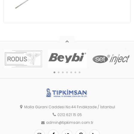
Molla Gürani Caddesi No:44 Fındıkzade / İstanbul
0212 621 15 05
admin@tipkimsan.com.tr