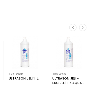
Tks-Web
Tks Web
Tks-Web
ULTRASON JELİ 1 lt.
ULTRASON JELİ -
KARMEN
EKG JELİ 1 lt. AQUA
ENJEKTÖ
MED
YAĞI