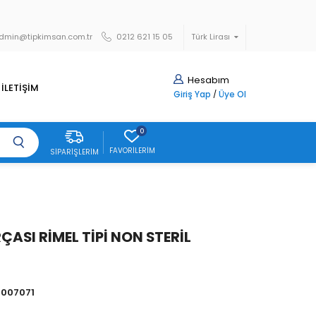
dmin@tipkimsan.com.tr
0212 621 15 05
Türk Lirası
Hesabım
İLETİŞİM
Giriş Yap
/
Üye Ol
0
FAVORILERIM
SIPARIŞLERIM
ÇASI RİMEL TİPİ NON STERİL
007071