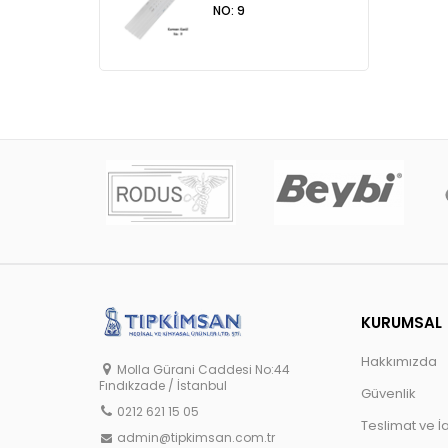
NO: 9
KURUMSAL
Hakkımızda
Molla Gürani Caddesi No:44
Fındıkzade / İstanbul
Güvenlik
0212 621 15 05
Teslimat ve İ
admin@tipkimsan.com.tr