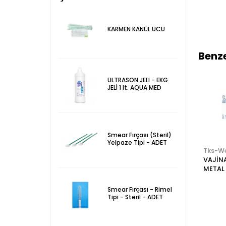
KARMEN KANÜL UCU
Benze
ULTRASON JELİ - EKG
JELİ 1 lt. AQUA MED
Smear Fırçası (Steril)
Yelpaze Tipi - ADET
U
Tks-Web
Tks-Web
Tks-W
VAJİNAL SPEKULUM
SMEAR FIRÇASI
VAJİN
METAL CUSCO -
RİMEL TİPİ NON
METAL
Orta
STERİL
Büyük
Smear Fırçası - Rimel
Tipi - Steril - ADET