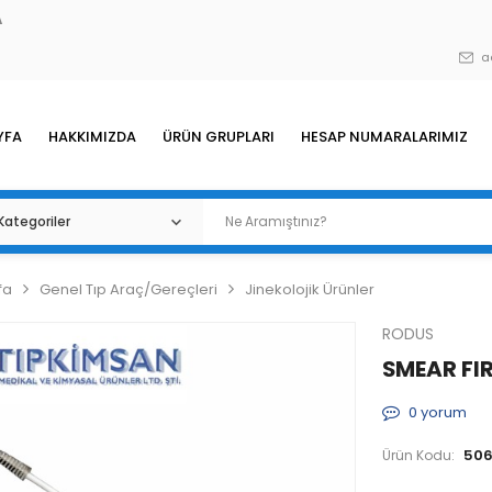
A
a
YFA
HAKKIMIZDA
ÜRÜN GRUPLARI
HESAP NUMARALARIMIZ
fa
Genel Tıp Araç/Gereçleri
Jinekolojik Ürünler
RODUS
SMEAR FIR
0
yorum
506
Ürün Kodu: