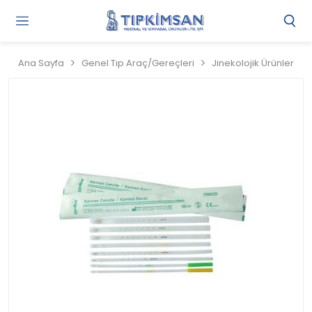
Gi
Y
/
Ana Sayfa
Genel Tıp Araç/Gereçleri
Jinekolojik Ürünler
Ü
O