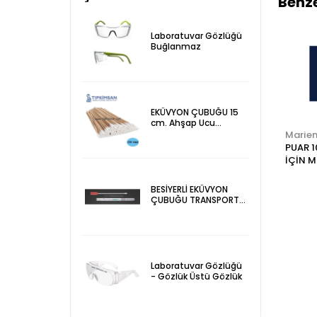
Benze
Laboratuvar Gözlüğü
Buğlanmaz
EKÜVYON ÇUBUĞU 15
cm. Ahşap Ucu
Pamuklu 100 Adet
Marienfeld
Tıp Kim San
Marien
ŞEKER PİPETİ CAM
EKÜVYON ÇUBUĞU
PUAR 1
-
SUPERIOR Adet
15 cm. Ahşap
İÇİN M
İN
Pamuksuz 100 Adet
Adet
BESİYERLİ EKÜVYON
ÇUBUĞU TRANSPORT
SWAP 100 Adet
Laboratuvar Gözlüğü
- Gözlük Üstü Gözlük