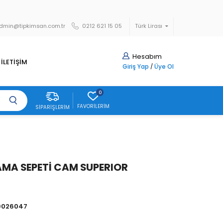
dmin@tipkimsan.com.tr
0212 621 15 05
Türk Lirası
Hesabım
İLETİŞİM
Giriş Yap
/
Üye Ol
0
FAVORILERIM
SIPARIŞLERIM
MA SEPETİ CAM SUPERIOR
9026047