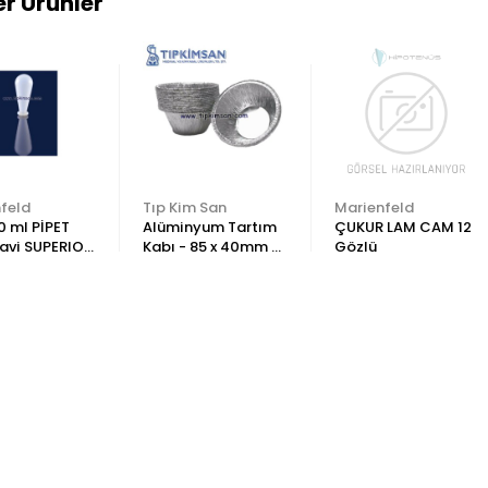
r Ürünler
feld
Tıp Kim San
Marienfeld
0 ml PİPET
Alüminyum Tartım
ÇUKUR LAM CAM 12
avi SUPERIOR
Kabı - 85 x 40mm -
Gözlü
ADET