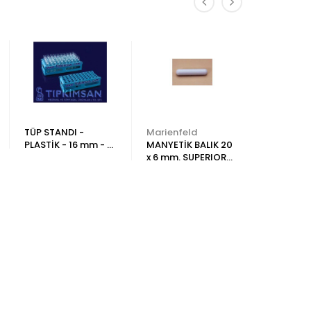
TÜP STANDI -
Marienfeld
Tks-Web
PLASTİK - 16 mm - 18
MANYETİK BALIK 20
SEDİMAN
mm
x 6 mm. SUPERIOR
STANDI 1
Adet