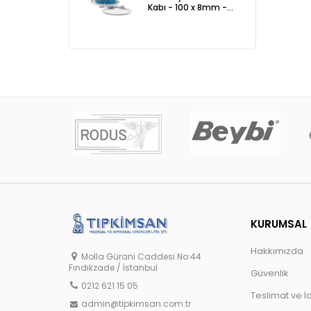
Kabı - 100 x 8mm -
ADET
KURUMSAL
Hakkımızda
Molla Gürani Caddesi No:44
Fındıkzade / İstanbul
Güvenlik
0212 621 15 05
Teslimat ve İ
admin@tipkimsan.com.tr