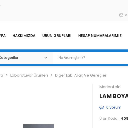
A
a
YFA
HAKKIMIZDA
ÜRÜN GRUPLARI
HESAP NUMARALARIMIZ
fa
Laboratuvar Ürünleri
Diğer Lab. Araç Ve Gereçleri
Marienfeld
LAM BOYA
0
yorum
40
Ürün Kodu: