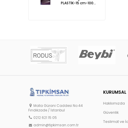
PLASTİK-15 cm-100
Ad.
KURUMSAL
Hakkımızda
Molla Gürani Caddesi No:44
Fındıkzade / İstanbul
Güvenlik
0212 621 15 05
Teslimat ve İ
admin@tipkimsan.com.tr