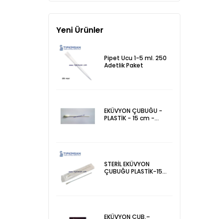
Yeni Ürünler
Pipet Ucu 1-5 ml. 250
Adetlik Paket
EKÜVYON ÇUBUĞU -
PLASTİK - 15 cm -
KALIN Pamuklu - ADET
STERİL EKÜVYON
ÇUBUĞU PLASTİK-15
cm-Pamuklu-100 Ad.
EKÜVYON ÇUB.–