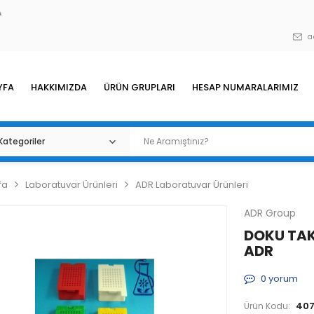
A
a
YFA
HAKKIMIZDA
ÜRÜN GRUPLARI
HESAP NUMARALARIMIZ
fa
Laboratuvar Ürünleri
ADR Laboratuvar Ürünleri
ADR Group
DOKU TAK
ADR
0
yorum
40
Ürün Kodu: