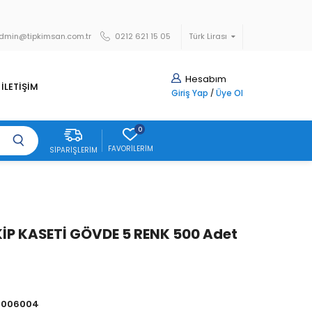
dmin@tipkimsan.com.tr
0212 621 15 05
Türk Lirası
Hesabım
İLETİŞİM
Giriş Yap
/
Üye Ol
0
FAVORILERIM
SIPARIŞLERIM
İP KASETİ GÖVDE 5 RENK 500 Adet
7006004