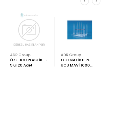
ADR Group
ADR Group
ADR Gro
ÖZE UCU PLASTİK 1 -
OTOMATİK PİPET
PLASTİK T
5 ul 20 Adet
UCU MAVİ 1000
16x100 m
Adet ADR
Yuvarlak 
250 Adet