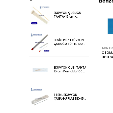
Benze
EKÜVYON ÇUBUĞU
TAHTA-15 cm-
Pamuklu Steril - Tekli
100 Adet
BESİYERSİZ EKÜVYON
ÇUBUĞU TÜPTE 100
Adet
ADR Group
ADR Group
ADR G
-
EKÜVYON ÇUBUĞU
EKÜVYON ÇUBUĞU
OTOMA
TAHTA 20 cm 100
TAHTA-15 cm-
UCU SA
Ad.
Pamuklu Steril -
ADR
Tekli 100 Adet
EKÜVYON ÇUB. TAHTA
15 cm Pamuklu 100
Ad.
STERİL EKÜVYON
ÇUBUĞU PLASTİK-15
cm-Pamuklu-100 Ad.