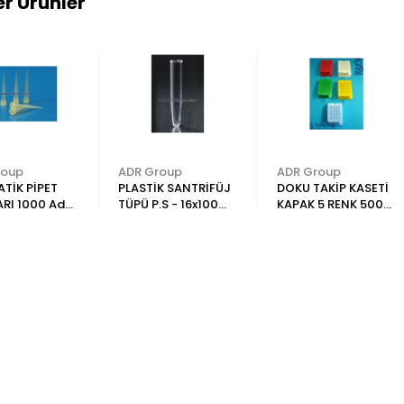
r Ürünler
roup
ADR Group
ADR Group
TİK PİPET
PLASTİK SANTRİFÜJ
DOKU TAKİP KASETİ
RI 1000 Adet
TÜPÜ P.S - 16x100
KAPAK 5 RENK 500
mm Dibi Konik -
Adet ADR
Şeffaf 250 Adet