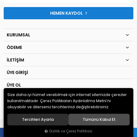
HEMEN KAYDOL
KURUMSAL
ÖDEME
İLETİŞİM
ÜYE GİRİŞİ
ÜYE OL
Size daha iyi hizmet verebilmek için internet sitemizde çerezler
© 2020
TIP KİM SAN Ltd.Şti
. Tüm hakları saklıdır.
kullanılmaktadır. Çerez Politikaları Aydınlatma Metni’ni
okuyabilir ve dilerseniz tercihlerinizi değiştirebilirsiniz.
Tercihleri Ayarla
Tümünü Kabul Et
®
Hipotenüs
Yeni Nesil E-Ticaret Sistemleri ile Hazırlanmıştır.
Gizlilik ve Çerez Politikası
0