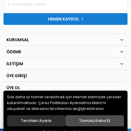
HEMEN KAYDOL
KURUMSAL
ÖDEME
İLETİŞİM
ÜYE GİRİŞİ
ÜYE OL
Size daha iyi hizmet verebilmek için internet sitemizde çerezler
© 2020
TIP KİM SAN Ltd.Şti
. Tüm hakları saklıdır.
kullanılmaktadır. Çerez Politikaları Aydınlatma Metni’ni
okuyabilir ve dilerseniz tercihlerinizi değiştirebilirsiniz.
Tercihleri Ayarla
Tümünü Kabul Et
®
Hipotenüs
Yeni Nesil E-Ticaret Sistemleri ile Hazırlanmıştır.