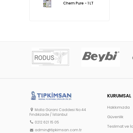
Chem Pure - 1 LT
KURUMSAL
Hakkımızda
Molla Gürani Caddesi No:44
Fındıkzade / İstanbul
Güvenlik
0212 621 15 05
Teslimat ve İ
admin@tipkimsan.com.tr