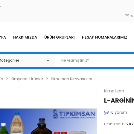
A
a
YFA
HAKKIMIZDA
ÜRÜN GRUPLARI
HESAP NUMARALARIMIZ
fa
Kimyasal Ürünler
Kimetsan Kimyasalları
Kimetsan
L-ARGİNİN
0
yorum
207
Ürün Kodu: