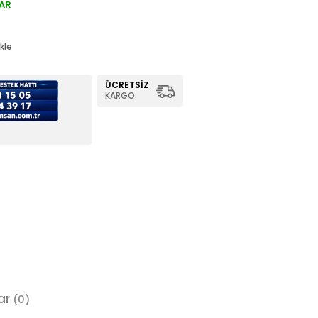
AR
kle
ÜCRETSIZ
KARGO
ar
(0)