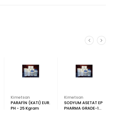
Kimetsan
Kimetsan
Kimetsa
PARAFİN (KATI) EUR.
SODYUM ASETAT EP
BARYUM 
PH - 25 Kgram
PHARMA GRADE-1
CHEM PUR
KG