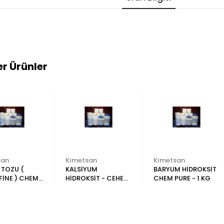
r Ürünler
san
Kimetsan
Kimetsan
 TOZU (
KALSİYUM
BARYUM HİDROKSİT
FİNE ) CHEM
HİDROKSİT - CEHEM
CHEM PURE - 1 KG
1 KG
PURE-1 KG