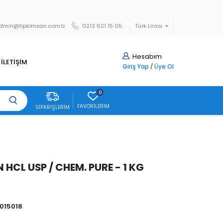
dmin@tipkimsan.com.tr
0212 621 15 05
Türk Lirası
Hesabım
İLETİŞİM
Giriş Yap
/
Üye Ol
0
FAVORILERIM
SIPARIŞLERIM
 HCL USP / CHEM. PURE - 1 KG
015018