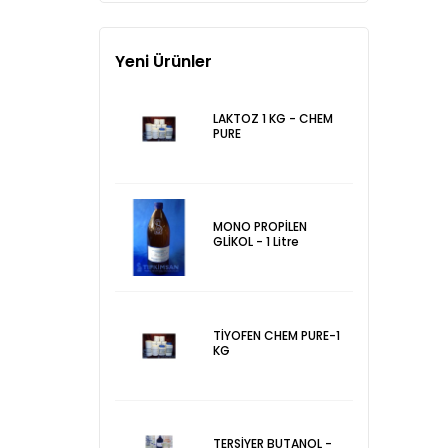
Yeni Ürünler
LAKTOZ 1 KG - CHEM
PURE
MONO PROPİLEN
GLİKOL - 1 Litre
TİYOFEN CHEM PURE-1
KG
TERSİYER BUTANOL -