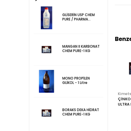
GLİSERİN USP CHEM
PURE / PHARMA
GRADE-1 KG
Benze
MANGAN II KARBONAT
CHEM PURE-1 KG
MONO PROPİLEN
GLİKOL - 1 Litre
Kimetsan
Kimetsan
Kimet
SODYUM KLORÜR
MAGNEZYUM
ÇİNKO
CHEM PURE-1 KG
SÜLFAT 7H2O
ULTRA 
CHEMPURE-1 KG
PURE -
BORAKS DEKA HİDRAT
CHEM PURE-1 KG