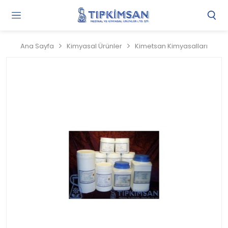
Gi
Y
/
Ana Sayfa
Kimyasal Ürünler
Kimetsan Kimyasalları
Ü
O