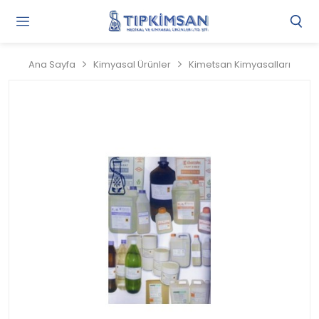
Gi
Y
/
Ana Sayfa
Kimyasal Ürünler
Kimetsan Kimyasalları
Ü
O