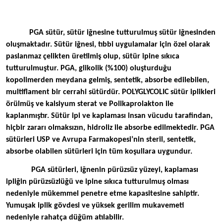
PGA sütür, sütür iğnesine tutturulmuş sütür iğnesinden
oluşmaktadır. Sütür iğnesi, tıbbi uygulamalar için özel olarak
paslanmaz çelikten üretilmiş olup, sütür ipine sıkıca
tutturulmuştur. PGA, glikolik (%100) oluşturduğu
kopolimerden meydana gelmiş, sentetik, absorbe edilebilen,
multiflament bir cerrahi sütürdür. POLYGLYCOLIC sütür iplikleri
örülmüş ve kalsiyum sterat ve Polikaprolakton ile
kaplanmıştır. Sütür ipi ve kaplaması insan vücudu tarafindan,
hiçbir zararı olmaksızın, hidroliz ile absorbe edilmektedir. PGA
sütürleri USP ve Avrupa Farmakopesi’nin steril, sentetik,
absorbe olabilen sütürleri için tüm koşullara uygundur.
PGA sütürleri, iğnenin pürüzsüz yüzeyi, kaplaması
ipliğin pürüzsüzlüğü ve ipine sıkıca tutturulmuş olması
nedeniyle mükemmel penetre etme kapasitesine sahiptir.
Yumuşak iplik gövdesi ve yüksek gerilim mukavemeti
nedeniyle rahatça düğüm atılabilir.