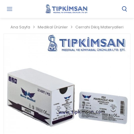
Gi
Y
/
Ana Sayfa
Medikal Ürünler
Cerrahi Dikiş Materyalleri
Ü
O