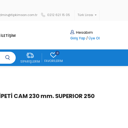
dmin@tipkimsan.com.tr
0212 621 15 05
Türk Lirası
Hesabım
İLETİŞİM
Giriş Yap
/
Üye Ol
0
FAVORILERIM
SIPARIŞLERIM
İPETİ CAM 230 mm. SUPERIOR 250