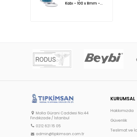
Kabı - 100 x 8mm -
ADET
KURUMSAL
Hakkımızda
Molla Gürani Caddesi No:44
Fındıkzade / İstanbul
Güvenlik
0212 621 15 05
Teslimat ve İ
admin@tipkimsan.com.tr