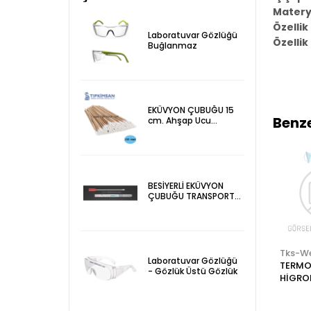
Matery
Özellik
Laboratuvar Gözlüğü
Özellik
Buğlanmaz
EKÜVYON ÇUBUĞU 15
Benze
cm. Ahşap Ucu
Pamuklu 100 Adet
BESİYERLİ EKÜVYON
ÇUBUĞU TRANSPORT
SWAP 100 Adet
Tks Web
Tks-Web
Tks-W
Laboratuvar Gözlüğü
TERMOMETRE -
LABORATUVAR
TERMO
- Gözlük Üstü Gözlük
HİGROMETRE - ISI
DİJİTAL
HİGRO
VE NEM ÖLÇER -
KRONOMETRE
DİJİTA
Dijital - İç / Dış