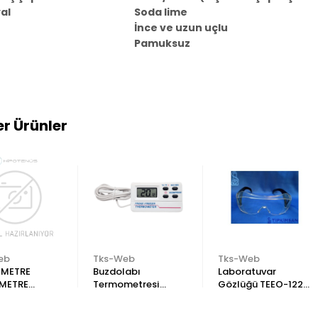
al
Soda lime
İnce ve uzun uçlu
Pamuksuz
r Ürünler
eb
Tks-Web
Tks-Web
METRE
Buzdolabı
Laboratuvar
METRE
Termometresi
Gözlüğü TEEO-1220
L
Dijital İç/Dış Problu
Gözlük Üstü Gözlük
ISI - NEM ÖLÇER