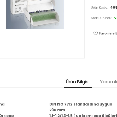
409
Ürün Kodu:
V
Stok Durumu:
Favorilere E
Ürün Bilgisi
Yoruml
ma
DIN ISO 7712 standardına uygun
230 mm
Dış çap
1.1-1.2/1.3-1.5 ( uç kısmı çap ölçüleri