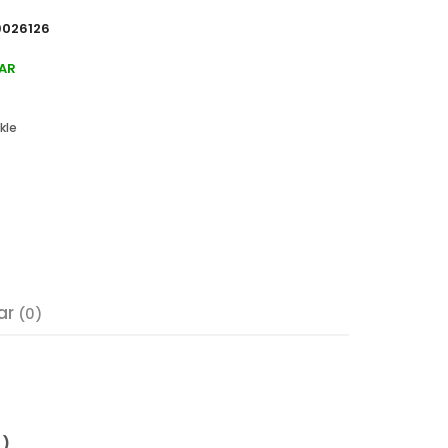
026126
AR
kle
ar
(0)
 )