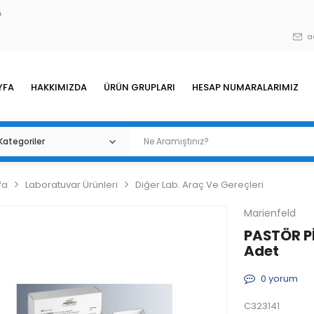
A
a
YFA
HAKKIMIZDA
ÜRÜN GRUPLARI
HESAP NUMARALARIMIZ
fa
Laboratuvar Ürünleri
Diğer Lab. Araç Ve Gereçleri
Marienfeld
PASTÖR P
Adet
0
yorum
C323141