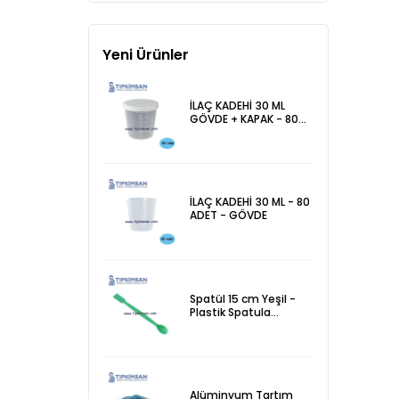
Proplu HTC - 2
Yeni Ürünler
İLAÇ KADEHİ 30 ML
GÖVDE + KAPAK - 80
ADET - İTHAL
İLAÇ KADEHİ 30 ML - 80
ADET - GÖVDE
Spatül 15 cm Yeşil -
Plastik Spatula
Laboratuvar Kaşığı
Alüminyum Tartım