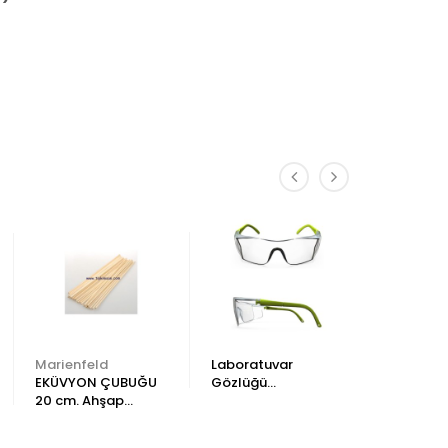
Marienfeld
Laboratuvar
Tıp Kim 
EKÜVYON ÇUBUĞU
Gözlüğü
İLAÇ KAD
20 cm. Ahşap
Buğlanmaz
80 ADET 
Pamuksuz 100 Adet
SUPERIOR