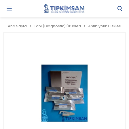
Gi
Y
/
Ana Sayfa
Tanı (Diagnostik) Ürünleri
Antibiyotik Diskleri
Ü
O