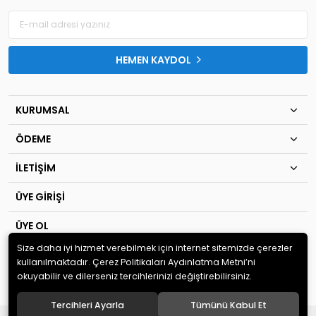
HEMEN KAYDOL
KURUMSAL
ÖDEME
İLETİŞİM
ÜYE GİRİŞİ
ÜYE OL
Size daha iyi hizmet verebilmek için internet sitemizde çerezler
© 2020
TIP KİM SAN Ltd.Şti
. Tüm hakları saklıdır.
kullanılmaktadır. Çerez Politikaları Aydınlatma Metni’ni
okuyabilir ve dilerseniz tercihlerinizi değiştirebilirsiniz.
Tercihleri Ayarla
Tümünü Kabul Et
®
Hipotenüs
Yeni Nesil E-Ticaret Sistemleri ile Hazırlanmıştır.