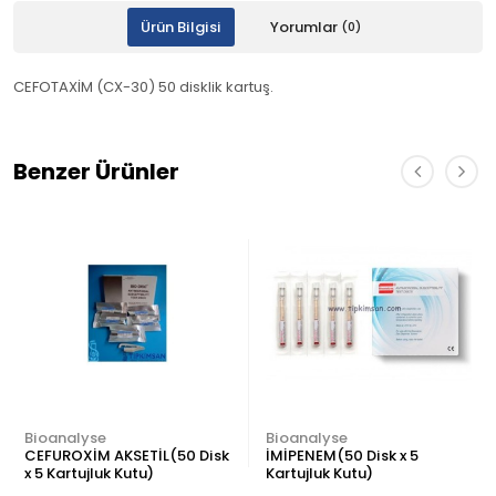
Ürün Bilgisi
Yorumlar
(0)
CEFOTAXİM (CX-30) 50 disklik kartuş.
Benzer Ürünler
Bioanalyse
Bioanalyse
CEFUROXİM AKSETİL(50 Disk
İMİPENEM(50 Disk x 5
x 5 Kartujluk Kutu)
Kartujluk Kutu)