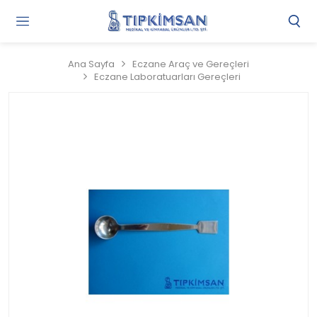
Gi
Y
/
Ana Sayfa
Eczane Araç ve Gereçleri
Ü
Eczane Laboratuarları Gereçleri
O