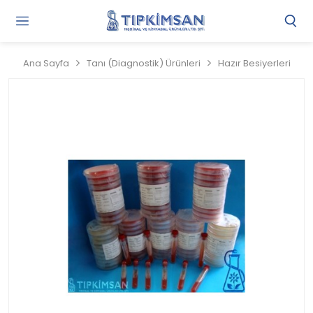
Gi
Y
/
Ana Sayfa
Tanı (Diagnostik) Ürünleri
Hazır Besiyerleri
Ü
O