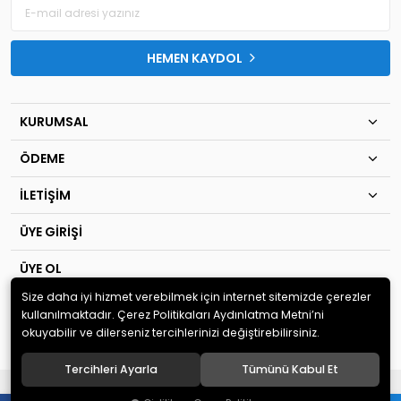
HEMEN KAYDOL
KURUMSAL
ÖDEME
İLETİŞİM
ÜYE GİRİŞİ
ÜYE OL
Size daha iyi hizmet verebilmek için internet sitemizde çerezler
© 2020
TIP KİM SAN Ltd.Şti
. Tüm hakları saklıdır.
kullanılmaktadır. Çerez Politikaları Aydınlatma Metni’ni
okuyabilir ve dilerseniz tercihlerinizi değiştirebilirsiniz.
Tercihleri Ayarla
Tümünü Kabul Et
®
Hipotenüs
Yeni Nesil E-Ticaret Sistemleri ile Hazırlanmıştır.